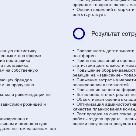
продаж и товарные запасы маг
• Оценка вложений в маркетин
или отсутствует.
Результат сотр
анную статистику
•
Прозрачность деятельности 
ченных к платформе:
платформы.
ии поставщика
•
Принятие решений и оценка 
ии поставщика
статистики деятельности мага
ам на собственную
•
Повышение оборачиваемости
реакции на «зависание» товар
рующих брендов
•
Снижение затрат на маркети
ам на продукцию
планировании активностей.
•
Повышение качества формир
нализ и рекомендации по
•
Выявление «точек роста» по
•
Объективная оценка вклада 
зависимой розницей и
•
Оптимизация административн
качества планирования коман
•
Рост продаж за счет сокраще
ализирована и
работы отдела продаж – плани
газинам и номенклатуре.
оценки полученных результат
даже по тем магазинам, где