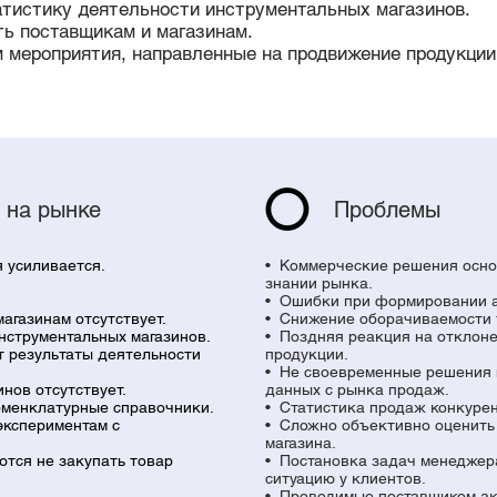
тистику деятельности инструментальных магазинов.
ь поставщикам и магазинам.
 мероприятия, направленные на продвижение продукции
 на рынке
Проблемы
я усиливается.
• Коммерческие решения основ
знании рынка.
• Ошибки при формировании а
агазинам отсутствует.
• Снижение оборачиваемости 
инструментальных магазинов.
• Поздняя реакция на отклон
т результаты деятельности
продукции.
• Не своевременные решения 
инов отсутствует.
данных с рынка продаж.
оменклатурные справочники.
• Статистика продаж конкурен
экспериментам с
• Сложно объективно оценить 
магазина.
ются не закупать товар
• Постановка задач менеджер
ситуацию у клиентов.
• Проводимые поставщиком ак