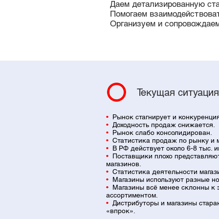
Даем детализированную ста
Помогаем взаимодействоват
Организуем и сопровождаем
Текущая ситуация
•
Рынок стагнирует и конкуренци
•
Доходность продаж снижается.
•
Рынок слабо консолидирован.
•
Статистика продаж по рынку и м
•
В РФ действует около 6-8 тыс. 
•
Поставщики плохо представляю
магазинов.
•
Статистика деятельности магаз
•
Магазины используют разные н
•
Магазины всё менее склонны к 
ассортиментом.
•
Дистрибуторы и магазины стара
«впрок».