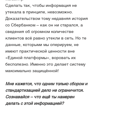
Сделать так, чтобы информация не 
утекала в принципе, невозможно. 
Доказательством тому недавняя история 
со Сбербанком – как он ни старался, а 
сведения об огромном количестве 
клиентов всё равно утекли в сеть. Но те 
данные, которыми мы оперируем, не 
имеют практической ценности вне 
«Единой платформы», воровать их 
бесполезно. Именно это делает систему 
максимально защищённой!
Мне кажется, что одним только сбором и 
стандартизацией дело не ограничится. 
Сознавайся – что ещё ты намерен 
делать с этой информацией?
Ну ты же хорошо меня знаешь, я не 
удержусь от того, чтобы это всё изучить. 
Просто собрать цифры и переслать их 