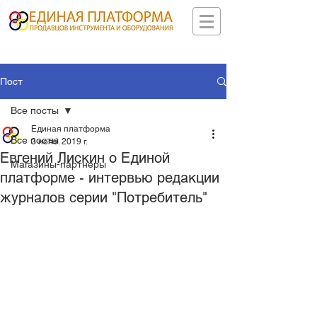
Пост
Все посты
Единая платформа
Все посты
3 нояб. 2019 г.
Евгений Лискин о Единой
Магазины-партнеры
платформе - интервью редакции
журналов серии "Потребитель"