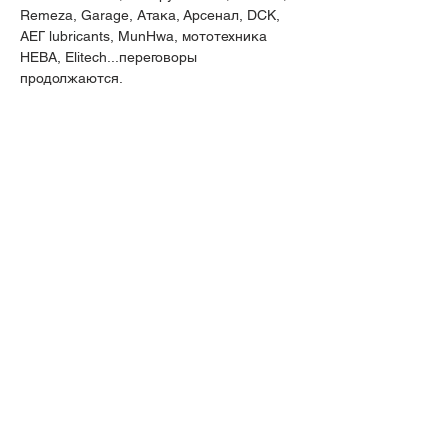
Remeza, Garage, Атака, Арсенал, DCK, 
АЕГ lubricants, MunHwa, мототехника 
НЕВА, Elitech...переговоры 
продолжаются.
Мероприятие рассчитано на 
две группы
: 
для руководителей и продавцов/
закупщиков:
Руководители 
получат обмен 
опытом с коллегами, текущую 
информацию по ситуации на рынке, 
обучение по развитию своего 
бизнеса, информацию от различных 
производителей, специальные 
акционные скидки на закупку 
продукции производителей-
участников конференции.
Подробнее >