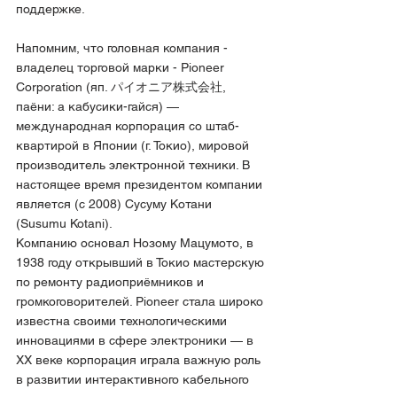
поддержке.
Напомним, что головная компания - 
владелец торговой марки - Pioneer 
Corporation (яп. パイオニア株式会社, 
паёни: а кабусики-гайся) — 
международная корпорация со штаб-
квартирой в Японии (г. Токио), мировой 
производитель электронной техники. В 
настоящее время президентом компании 
является (с 2008) Сусуму Котани 
(Susumu Kotani).
Компанию основал Нозому Мацумото, в 
1938 году открывший в Токио мастерскую 
по ремонту радиоприёмников и 
громкоговорителей. Pioneer стала широко 
известна своими технологическими 
инновациями в сфере электроники — в 
XX веке корпорация играла важную роль 
в развитии интерактивного кабельного 