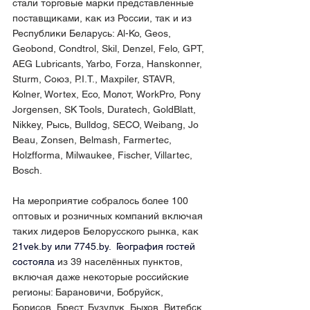
стали торговые марки представленные 
поставщиками, как из России, так и из 
Республики Беларусь: Al-Ko, Geos, 
Geobond, Condtrol, Skil, Denzel, Felo, GPT, 
AEG Lubricants, Yarbo, Forza, Hanskonner, 
Sturm, Союз, P.I.T., Maxpiler, STAVR, 
Kolner, Wortex, Eco, Молот, WorkPro, Pony 
Jorgensen, SK Tools, Duratech, GoldBlatt, 
Nikkey, Рысь, Bulldog, SECO, Weibang, Jo 
Beau, Zonsen, Belmash, Farmertec, 
Holzfforma, Milwaukee, Fischer, Villartec, 
Bosch.
На мероприятие собралось более 100 
оптовых и розничных компаний включая 
таких лидеров Белорусского рынка, как 
21vek.by
 или 
7745.by
.  География гостей 
состояла
 из 39 населённых пунктов, 
включая даже некоторые российские 
регионы: Барановичи, Бобруйск, 
Борисов, Брест, Бузулук, Быхов, Витебск, 